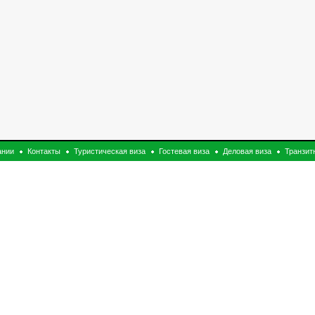
ании
Контакты
Туристическая виза
Гостевая виза
Деловая виза
Транзит