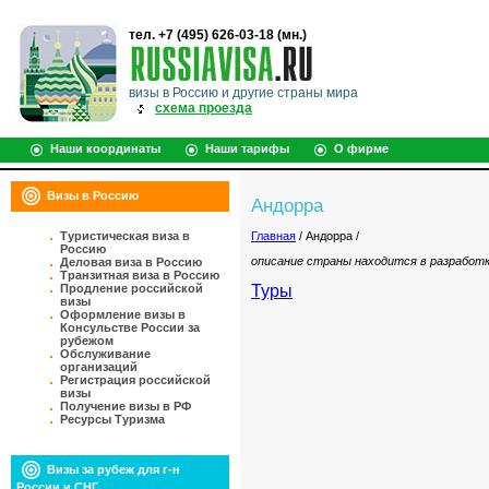
тел. +7 (495) 626-03-18 (мн.)
визы в Россию и другие страны мира
схема проезда
Наши координаты
Наши тарифы
О фирме
Визы в Россию
Андорра
Туристическая виза в
Главная
/ Андорра /
Россию
описание страны находится в разработ
Деловая виза в Россию
Транзитная виза в Россию
Продление российской
Туры
визы
Оформление визы в
Консульстве России за
рубежом
Обслуживание
организаций
Регистрация российской
визы
Получение визы в РФ
Ресурсы Туризма
Визы за рубеж для г-н
России и СНГ