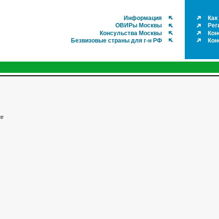
Информация
Как
ОВИРы Москвы
Рег
Консульства Москвы
Кон
Безвизовые страны для г-н РФ
Кон
ке