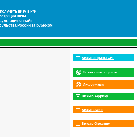
 получить визу в РФ
истрация визы
сультация онлайн
сульства России за рубежом
Визы в страны СНГ
Безвизовые страны
Информация
Визы в Африку
Визы в Азию
Визы в Океанию