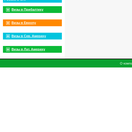
Визы в Прибалтику
Визы в Европу
Визы в Сев. Америку
Визы в Лат. Америку
О комп