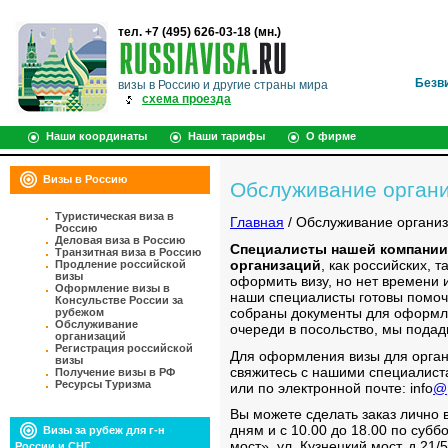
тел. +7 (495) 626-03-18 (мн.)
Безв
визы в Россию и другие страны мира
схема проезда
Наши координаты
Наши тарифы
О фирме
Визы в Россию
Обслуживание орган
Туристическая виза в
Главная
/ Обслуживание организ
Россию
Деловая виза в Россию
Специалисты нашей компании
Транзитная виза в Россию
организаций
, как российских, 
Продление российской
визы
оформить визу, но нет времени 
Оформление визы в
наши специалисты готовы помоч
Консульстве России за
собраны документы для оформле
рубежом
Обслуживание
очереди в посольство, мы пода
организаций
Регистрация российской
Для оформления визы для орган
визы
свяжитесь с нашими специалиста
Получение визы в РФ
Ресурсы Туризма
или по электронной почте: info
@
Вы можете сделать заказ лично 
дням и с 10.00 до 18.00 по суббо
Визы за рубеж для г-н
мост», ул. Кузнецкий мост, д.21/
России и СНГ