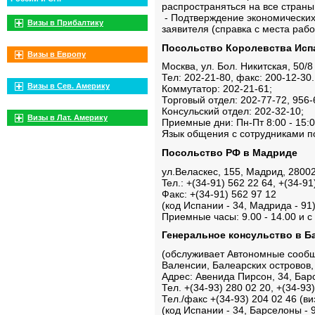
распространяться на все страны
- Подтверждение экономических
Визы в Прибалтику
заявителя (справка с места работ
Посольство Королевства Исп
Визы в Европу
Москва, ул. Бол. Никитская, 50/8
Тел: 202-21-80, факс: 200-12-30.
Визы в Сев. Америку
Коммутатор: 202-21-61;
Торговый отдел: 202-77-72, 956-
Консульский отдел: 202-32-10;
Визы в Лат. Америку
Приемные дни: Пн-Пт 8:00 - 15:0
Язык общения с сотрудниками по
Посольство РФ в Мадриде
ул.Веласкес, 155, Мадрид, 2800
Teл.: +(34-91) 562 22 64, +(34-91
Факс: +(34-91) 562 97 12
(код Испании - 34, Мадрида - 91
Приемные часы: 9.00 - 14.00 и с 
Генеральное консульство в Б
(обслуживает Автономные сообщ
Валенсии, Балеарских островов
Адрес: Авенида Пирсон, 34, Бар
Тел. +(34-93) 280 02 20, +(34-93
Тел./факс +(34-93) 204 02 46 (в
(код Испании - 34, Барселоны - 