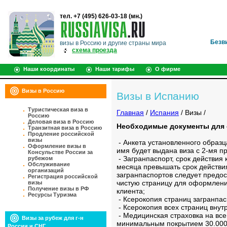
тел. +7 (495) 626-03-18 (мн.)
Безв
визы в Россию и другие страны мира
схема проезда
Наши координаты
Наши тарифы
О фирме
Визы в Россию
Визы в Испанию
Туристическая виза в
Главная
/
Испания
/ Визы /
Россию
Деловая виза в Россию
Необходимые документы для 
Транзитная виза в Россию
Продление российской
визы
- Анкета установленного образц
Оформление визы в
имя будет выдана виза с 2-мя 
Консульстве России за
- Загранпаспорт, срок действия
рубежом
Обслуживание
месяца превышать срок действия
организаций
загранпаспортов следует предос
Регистрация российской
чистую страницу для оформлени
визы
Получение визы в РФ
клиента;
Ресурсы Туризма
- Ксерокопия страниц загранпа
- Ксерокопия всех страниц внут
- Медицинская страховка на все
Визы за рубеж для г-н
минимальным покрытием 30.000
России и СНГ