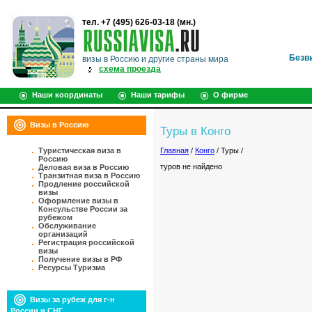
тел. +7 (495) 626-03-18 (мн.)
Безв
визы в Россию и другие страны мира
схема проезда
Наши координаты
Наши тарифы
О фирме
Визы в Россию
Туры в Конго
Туристическая виза в
Главная
/
Конго
/ Туры /
Россию
туров не найдено
Деловая виза в Россию
Транзитная виза в Россию
Продление российской
визы
Оформление визы в
Консульстве России за
рубежом
Обслуживание
организаций
Регистрация российской
визы
Получение визы в РФ
Ресурсы Туризма
Визы за рубеж для г-н
России и СНГ