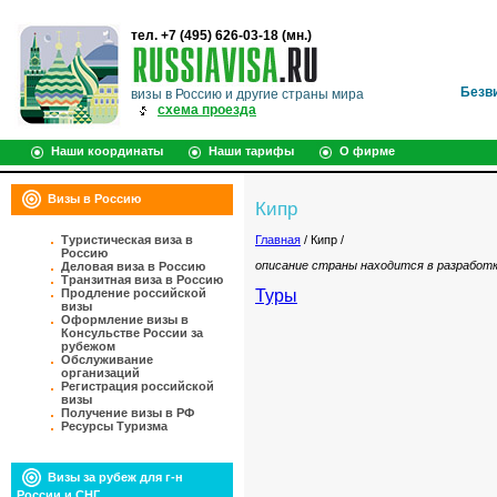
тел. +7 (495) 626-03-18 (мн.)
Безв
визы в Россию и другие страны мира
схема проезда
Наши координаты
Наши тарифы
О фирме
Визы в Россию
Кипр
Туристическая виза в
Главная
/ Кипр /
Россию
описание страны находится в разработ
Деловая виза в Россию
Транзитная виза в Россию
Продление российской
Туры
визы
Оформление визы в
Консульстве России за
рубежом
Обслуживание
организаций
Регистрация российской
визы
Получение визы в РФ
Ресурсы Туризма
Визы за рубеж для г-н
России и СНГ