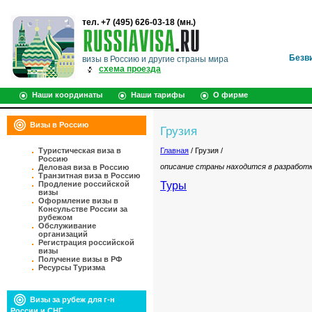
тел. +7 (495) 626-03-18 (мн.)
Безв
визы в Россию и другие страны мира
схема проезда
Наши координаты
Наши тарифы
О фирме
Визы в Россию
Грузия
Туристическая виза в
Главная
/ Грузия /
Россию
описание страны находится в разработ
Деловая виза в Россию
Транзитная виза в Россию
Продление российской
Туры
визы
Оформление визы в
Консульстве России за
рубежом
Обслуживание
организаций
Регистрация российской
визы
Получение визы в РФ
Ресурсы Туризма
Визы за рубеж для г-н
России и СНГ