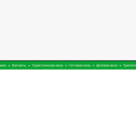
ании
Контакты
Туристическая виза
Гостевая виза
Деловая виза
Транзит