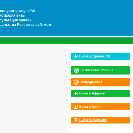
 получить визу в РФ
истрация визы
сультация онлайн
сульства России за рубежом
Визы в страны СНГ
Безвизовые страны
Информация
Визы в Африку
Визы в Азию
Визы в Океанию