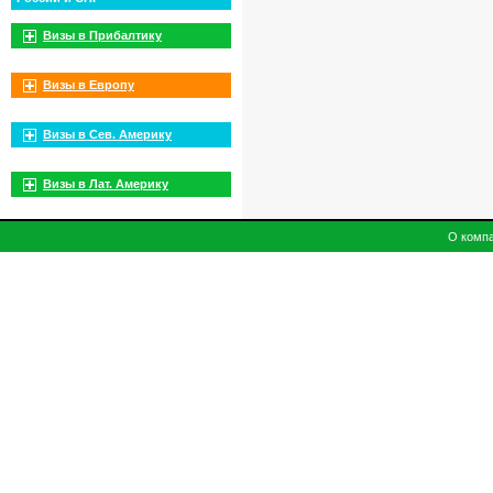
Визы в Прибалтику
Визы в Европу
Визы в Сев. Америку
Визы в Лат. Америку
О комп