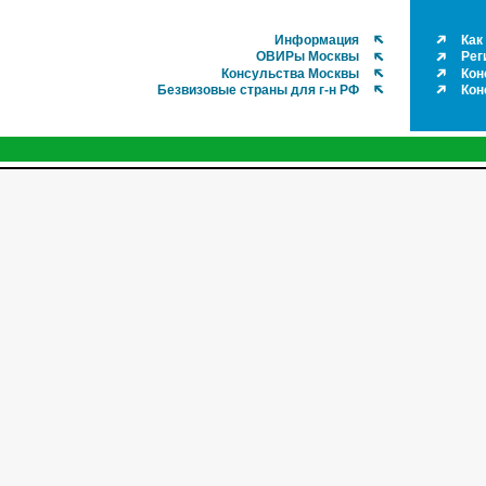
Информация
Как
ОВИРы Москвы
Рег
Консульства Москвы
Кон
Безвизовые страны для г-н РФ
Кон