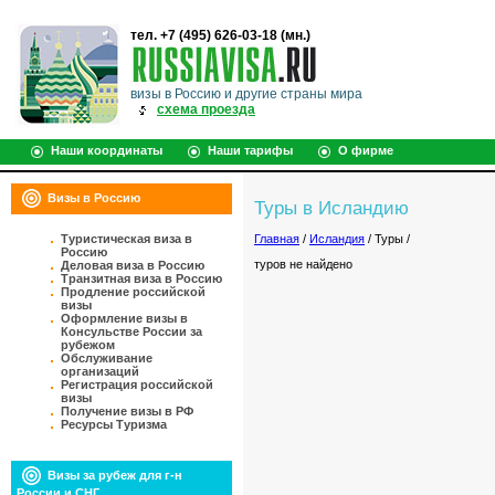
тел. +7 (495) 626-03-18 (мн.)
визы в Россию и другие страны мира
схема проезда
Наши координаты
Наши тарифы
О фирме
Визы в Россию
Туры в Исландию
Туристическая виза в
Главная
/
Исландия
/ Туры /
Россию
туров не найдено
Деловая виза в Россию
Транзитная виза в Россию
Продление российской
визы
Оформление визы в
Консульстве России за
рубежом
Обслуживание
организаций
Регистрация российской
визы
Получение визы в РФ
Ресурсы Туризма
Визы за рубеж для г-н
России и СНГ