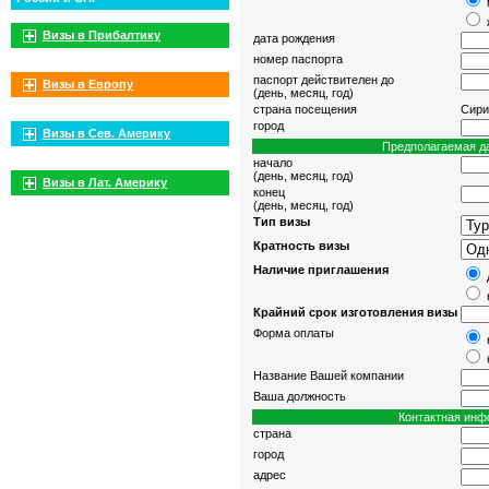
Визы в Прибалтику
дата рождения
номер паспорта
паспорт действителен до
Визы в Европу
(день, месяц, год)
страна посещения
Сири
город
Визы в Сев. Америку
Предполагаемая да
начало
(день, месяц, год)
Визы в Лат. Америку
конец
(день, месяц, год)
Тип визы
Кратность визы
Наличие приглашения
Крайний срок изготовления визы
Форма оплаты
Название Вашей компании
Ваша должность
Контактная инф
страна
город
адрес