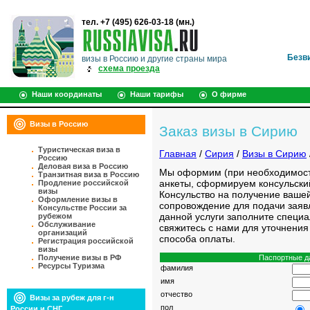
тел. +7 (495) 626-03-18 (мн.)
Безв
визы в Россию и другие страны мира
схема проезда
Наши координаты
Наши тарифы
О фирме
Визы в Россию
Заказ визы в Сирию
Туристическая виза в
Главная
/
Сирия
/
Визы в Сирию
Россию
Деловая виза в Россию
Мы оформим (при необходимост
Транзитная виза в Россию
анкеты, сформируем консульский
Продление российской
визы
Консульство на получение ваше
Оформление визы в
сопровождение для подачи заявл
Консульстве России за
данной услуги заполните специ
рубежом
Обслуживание
свяжитесь с нами для уточнения
организаций
способа оплаты.
Регистрация российской
визы
Паспортные д
Получение визы в РФ
Ресурсы Туризма
фамилия
имя
отчество
Визы за рубеж для г-н
пол
России и СНГ