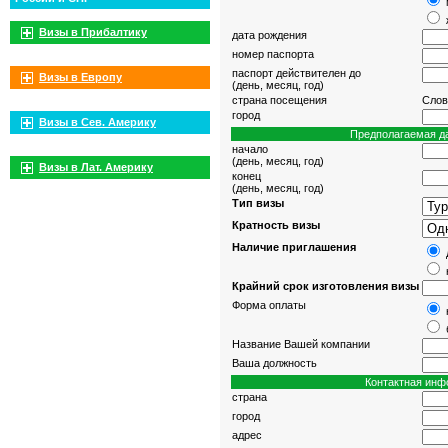
Визы в Прибалтику
дата рождения
номер паспорта
паспорт действителен до
Визы в Европу
(день, месяц, год)
страна посещения
Слов
город
Визы в Сев. Америку
Предполагаемая да
начало
(день, месяц, год)
Визы в Лат. Америку
конец
(день, месяц, год)
Тип визы
Кратность визы
Наличие приглашения
Крайний срок изготовления визы
Форма оплаты
Название Вашей компании
Ваша должность
Контактная инф
страна
город
адрес