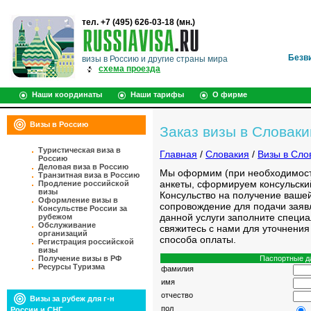
тел. +7 (495) 626-03-18 (мн.)
Безв
визы в Россию и другие страны мира
схема проезда
Наши координаты
Наши тарифы
О фирме
Визы в Россию
Заказ визы в Словак
Туристическая виза в
Главная
/
Словакия
/
Визы в Сло
Россию
Деловая виза в Россию
Мы оформим (при необходимост
Транзитная виза в Россию
анкеты, сформируем консульский
Продление российской
визы
Консульство на получение ваше
Оформление визы в
сопровождение для подачи заявл
Консульстве России за
данной услуги заполните специ
рубежом
Обслуживание
свяжитесь с нами для уточнения
организаций
способа оплаты.
Регистрация российской
визы
Паспортные д
Получение визы в РФ
Ресурсы Туризма
фамилия
имя
отчество
Визы за рубеж для г-н
пол
России и СНГ